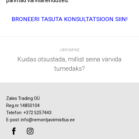
parimad värvilahendused.
BRONEERI TASUTA KONSULTATSIOON SIIN!
JÄRGMINE
Kuidas otsustada, millist seina värvida
tumedaks?
Zales Trading OÜ
Reg.nr 14850104
Telefon:
+372 5257443
E-post:
info@remontjaviimistlus.ee