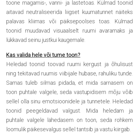
toone magamis-, vanni- ja lastetoas. Külmad toonid
aitavad neutraliseerida liigset kuumatunnet näiteks
palavas kliimas või päiksepoolses toas. Külmad
toonid muudavad visuaalselt ruumi avaramaks ja
lükkavad seinu justkui kaugemale.
Kas valida hele või tume toon?
Heledad toonid toovad ruumi kergust ja õhulisust
ning tekitavad ruumis viibijale hubase, rahuliku tunde.
Samas tuleb silmas pidada, et mida sarnasem on
toon puhtale valgele, seda vastupidisem mõju võib
sellel olla sinu emotsioonidele ja tunnetele. Heledad
toonid peegeldavad valgust. Mida heledam ja
puhtale valgele lähedasem on toon, seda rohkem
loomulik päikesevalgus sellel tantsib ja vastu kiirgab.