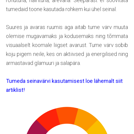
rõhutuna, häirituna, ärevana. Seepärast ei soovitata
tumedaid toone kasutada rohkem kui ühel seinal.
Suures ja avaras ruumis aga aitab tume värv muuta
olemise mugavamaks ja kodusemaks ning tõmmata
visuaalselt koomale liigset avarust. Tume värv sobib
koju pigem neile, kes on aktiivsed ja energilised ning
armastavad glamuuri ja salapära.
Tumeda seinavärvi kasutamisest loe lähemalt siit
artiklist!