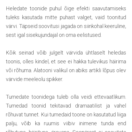
Heledate toonide puhul õige efekti saavutamiseks
tuleks kasutada mitte puhast valget, vaid toonitud
värvi. Täpseid soovitusi jagada on siinkohal keeruline,
sest igal sisekujundajal on oma eelistused.
Kõik seinad võib julgelt värvida ühtlaselt heledas
toonis, olles kindel, et see ei hakka tulevikus häirima
või rõhuma. Alatooni valikul on abiks artikli lõpus olev
värvide meeleolu spikker.
Tumedate toonidega tuleb olla veidi ettevaatlikum.
Tumedad toonid tekitavad dramaatilist ja vahel
rõhuvat tunnet. Kui tumedaid toone on kasutatud liiga
palju, võib ka ruumis viibiv inimene tunda end