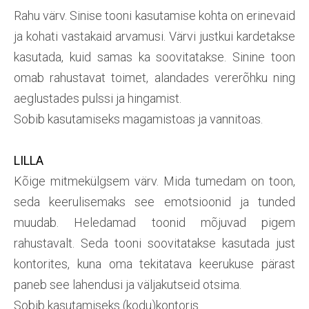
Rahu värv. Sinise tooni kasutamise kohta on erinevaid
ja kohati vastakaid arvamusi. Värvi justkui kardetakse
kasutada, kuid samas ka soovitatakse. Sinine toon
omab rahustavat toimet, alandades vererõhku ning
aeglustades pulssi ja hingamist.
Sobib kasutamiseks magamistoas ja vannitoas.
LILLA
Kõige mitmekülgsem värv. Mida tumedam on toon,
seda keerulisemaks see emotsioonid ja tunded
muudab. Heledamad toonid mõjuvad pigem
rahustavalt. Seda tooni soovitatakse kasutada just
kontorites, kuna oma tekitatava keerukuse pärast
paneb see lahendusi ja väljakutseid otsima.
Sobib kasutamiseks (kodu)kontoris.