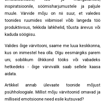
inspiratsioonile, söömisharjumustele ja paljule
muule. Värvide mõju on nii suur, et valedes
toonides ruumides viibimisel võib langeda töö
produktiivsus, tekkida lahkhelid, tõusta ärevus või
kaduda söögiisu.
Valides õige värvitooni, saame me luua keskkonna,
kus on inimestel hea olla. Olgu eesmärgiks parem
uni, sobilikum õhkkond tööks või vabadeks
hetkedeks - õige värvivalik saab sellele kaasa
aidata.
Artikkel annab ülevaate toonide mõjust
psühholoogiale. Millist mõju värvitoonid omavad ja
milliseid emotsioone need esile kutsuvad?