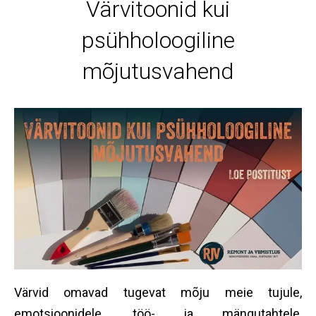
Värvitoonid kui
psühholoogiline
mõjutusvahend
Värvid omavad tugevat mõju meie tujule,
emotsioonidele, töö- ja mängutahtele,