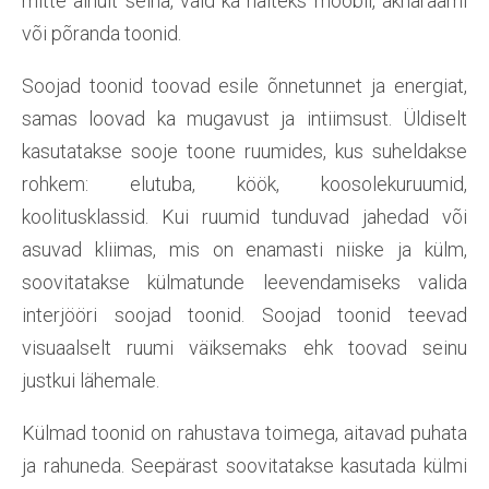
mitte ainult seina, vaid ka näiteks mööbli, aknaraami
või põranda toonid.
Soojad toonid toovad esile õnnetunnet ja energiat,
samas loovad ka mugavust ja intiimsust. Üldiselt
kasutatakse sooje toone ruumides, kus suheldakse
rohkem: elutuba, köök, koosolekuruumid,
koolitusklassid. Kui ruumid tunduvad jahedad või
asuvad kliimas, mis on enamasti niiske ja külm,
soovitatakse külmatunde leevendamiseks valida
interjööri soojad toonid. Soojad toonid teevad
visuaalselt ruumi väiksemaks ehk toovad seinu
justkui lähemale.
Külmad toonid on rahustava toimega, aitavad puhata
ja rahuneda. Seepärast soovitatakse kasutada külmi