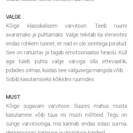
VALGE
Kõige klassikalisem värvitoon. Teeb ruumi
avaramaks ja puhtamaks. Valge tekitab ka inimestes
endas rohkem tunnet, et nad ei ole seintega piiratud.
See on rahustav ja tagab emotsionaalse heaolu. Küll
aga tuleb puhta valge värviga olla ettevaatlik,
pidades silmas, kuidas see valgusega mängida võib.
Sobib kasutamiseks kõikides ruumides.
MUST
Kõige sügavam värvitoon. Suures mahus musta
kasutamine võib tuua nö musti mõtteid. Tegu on
sünge värvitooniga, mis kannab endas edasi surma,
depressiooni, karmuse ja üksinduse tundeid.