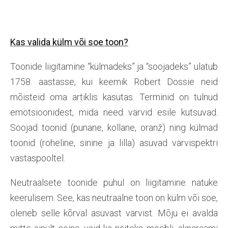
Kas valida külm või soe toon?
Toonide liigitamine “külmadeks” ja “soojadeks” ulatub
1758. aastasse, kui keemik Robert Dossie neid
mõisteid oma artiklis kasutas. Terminid on tulnud
emotsioonidest, mida need värvid esile kutsuvad.
Soojad toonid (punane, kollane, oranž) ning külmad
toonid (roheline, sinine ja lilla) asuvad värvispektri
vastaspooltel.
Neutraalsete toonide puhul on liigitamine natuke
keerulisem. See, kas neutraalne toon on külm või soe,
oleneb selle kõrval asuvast värvist. Mõju ei avalda