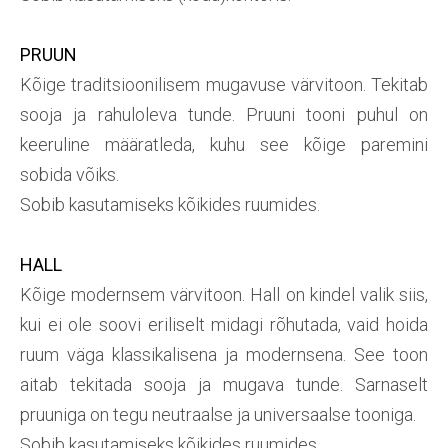
PRUUN
Kõige traditsioonilisem mugavuse värvitoon. Tekitab
sooja ja rahuloleva tunde. Pruuni tooni puhul on
keeruline määratleda, kuhu see kõige paremini
sobida võiks.
Sobib kasutamiseks kõikides ruumides.
HALL
Kõige modernsem värvitoon. Hall on kindel valik siis,
kui ei ole soovi eriliselt midagi rõhutada, vaid hoida
ruum väga klassikalisena ja modernsena. See toon
aitab tekitada sooja ja mugava tunde. Sarnaselt
pruuniga on tegu neutraalse ja universaalse tooniga.
Sobib kasutamiseks kõikides ruumides.