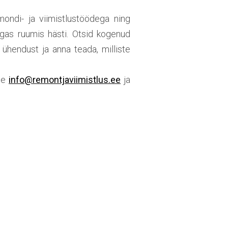
ondi- ja viimistlustöödega ning
igas ruumis hästi. Otsid kogenud
 ühendust ja anna teada, milliste
ile
info@remontjaviimistlus.ee
ja