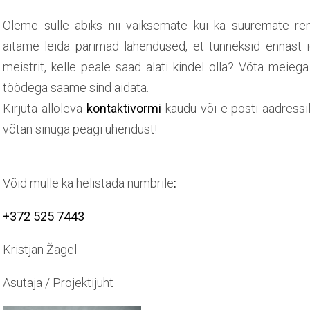
Oleme sulle abiks nii väiksemate kui ka suuremate rem
aitame leida parimad lahendused, et tunneksid ennast 
meistrit, kelle peale saad alati kindel olla? Võta meiega
töödega saame sind aidata.
Kirjuta alloleva
kontaktivormi
kaudu või e-posti aadress
võtan sinuga peagi ühendust!
Võid mulle ka helistada numbrile
:
+372 525 7443
Kristjan Žagel
Asutaja / Projektijuht