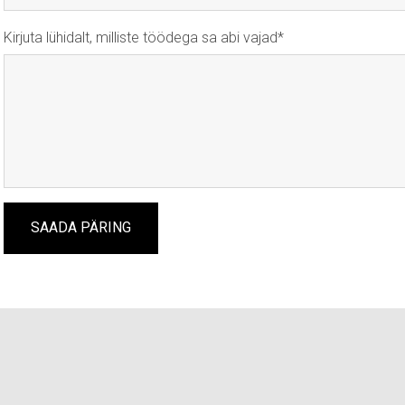
Kirjuta lühidalt, milliste töödega sa abi vajad