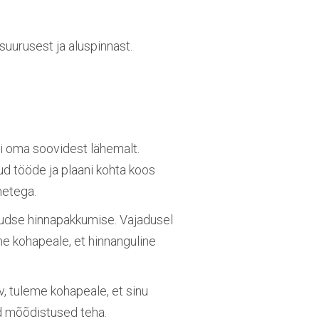
 suurusest ja aluspinnast.
i oma soovidest lähemalt.
itud tööde ja plaani kohta koos
metega.
audse hinnapakkumise
.
Vajadusel
e kohapeale, et hinnanguline
v,
tuleme kohapeale
, et sinu
ud mõõdistused teha.