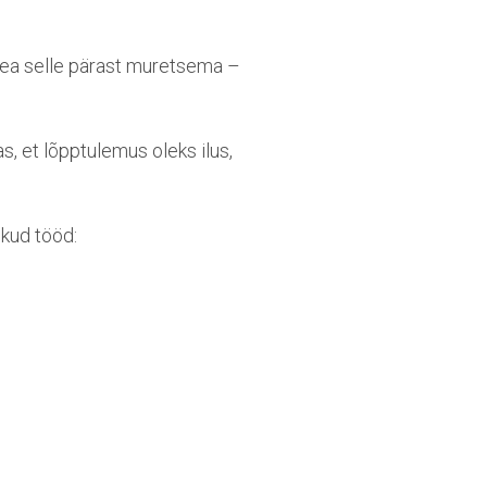
 pea selle pärast muretsema –
, et lõpptulemus oleks ilus,
ikud tööd: