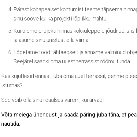
Pärast kohapealset kohtumist teeme
täpsema hinna
sinu soove kui ka projekti lõplikku mahtu.
Kui oleme projekti hinnas kokkuleppele jõudnud, siis
ja asume sinu unistust ellu viima.
Lõpetame tööd
tähtaegselt
ja anname valminud objekt
Seejärel saadki oma uuest terrassist rõõmu tunda.
Kas kujutlesid ennast juba oma uuel terrassil, pehme plee
istumas?
See võib olla sinu reaalsus varem, kui arvad!
Võta meiega ühendust ja saada päring juba täna, et pea
nautida.