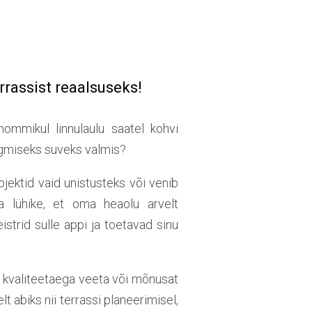
rassist reaalsuseks!
ommikul linnulaulu saatel kohvi
rgmiseks suveks valmis?
jektid vaid unistusteks või venib
a lühike, et oma heaolu arvelt
strid sulle appi ja toetavad sinu
kvaliteetaega veeta või mõnusat
t abiks nii terrassi planeerimisel,