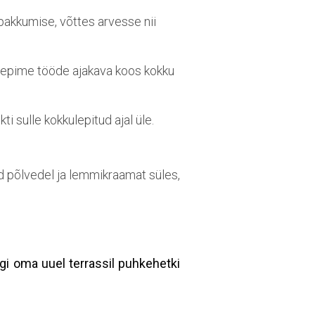
pakkumise
, võttes arvesse nii
lepime tööde ajakava koos kokku
i sulle kokkulepitud ajal üle.
d põlvedel ja lemmikraamat süles,
gi oma uuel terrassil puhkehetki