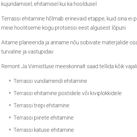
kujundamisel, ehitamisel kui ka hooldusel.
Terrassi ehitamine hõlmab erinevaid etappe, kuid sina ei
meie hoolitseme kogu protsessi eest algusest lõpuni.
Aitame planeerida ja anname nõu sobivate materjalide osas
turvaline ja vastupidav.
Remont Ja Viimistluse meeskonnalt saad tellida kõik vajal
Terrassi vundamendi ehitamine
Terrassi ehitamine postidele või kiviplokkidele
Terrassi trepi ehitamine
Terrassi piirete ehitamine
Terrassi katuse ehitamine