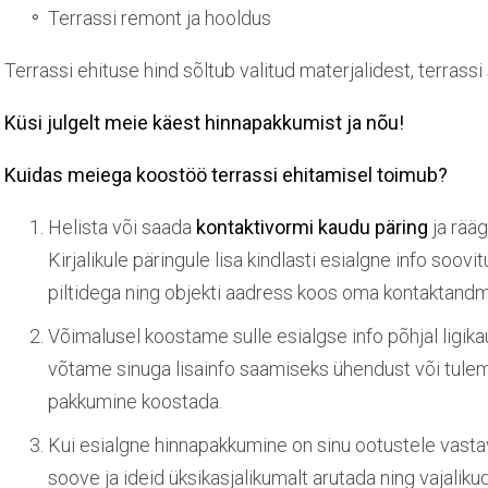
Terrassi remont ja hooldus
Terrassi ehituse hind sõltub valitud materjalidest, terrassi
Küsi julgelt meie käest hinnapakkumist ja nõu!
Kuidas meiega koostöö terrassi ehitamisel toimub?
Helista või saada
kontaktivormi kaudu päring
ja rääg
Kirjalikule päringule lisa kindlasti esialgne info soov
piltidega ning objekti aadress koos oma kontaktand
Võimalusel koostame sulle esialgse info põhjal
ligik
võtame sinuga lisainfo saamiseks ühendust või tulem
pakkumine koostada.
Kui esialgne hinnapakkumine on sinu ootustele vasta
soove ja ideid üksikasjalikumalt arutada ning vajalik