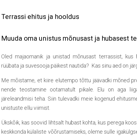
Terrassi ehitus ja hooldus
Muuda oma unistus mõnusast ja hubasest ter
Oled majaomanik ja unistad mõnusast terrassist, kus h
rüübata ja suvesooja päikest nautida? Kas sinu aed on jä
Me mõistame, et kiire elutempo tõttu jäävadki mõned pro
nende teostamine ootamatult pikale. Elu on aga liig
järeleandmisi teha. Siin tulevadki meie kogenud ehitusmei
unistuste ellu viimist.
Ükskõik, kas soovid lihtsalt hubast kohta, kus perega koos
keskkonda külaliste võõrustamiseks, oleme sulle igakülgsel